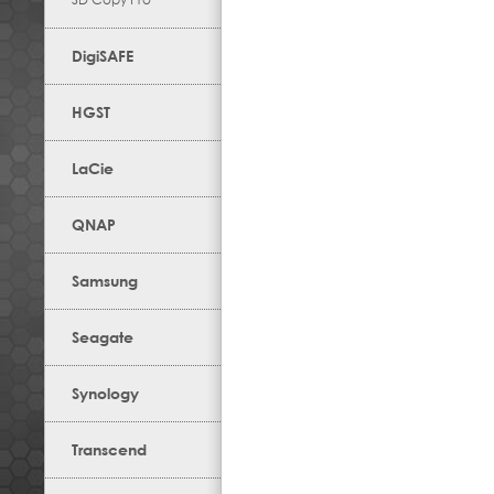
DigiSAFE
HGST
LaCie
QNAP
Samsung
Seagate
Synology
Transcend