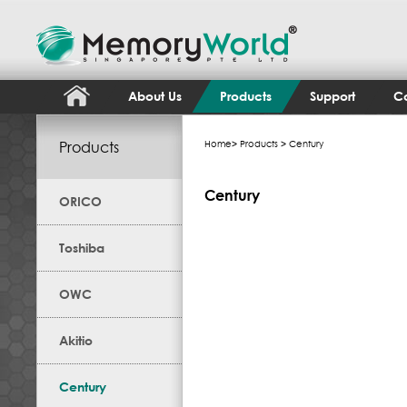
About Us
Products
Support
Co
Products
Home
>
Products
> Century
Century
ORICO
Toshiba
OWC
Akitio
Century